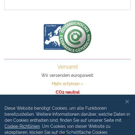
Versand
Wir versenden europaweit:
Mehr erfahren »
CO2 neutral
Sichere Zahlung
Diese Website benötigt Cookies, um alle Funktionen
bereitzustellen. Weitere Informationen darüber, welche Daten in
Wir bieten maximale Sicherheit mit bewährten Zahlungsmitteln
den Cookies enthalten sind, finden Sie auf unserer Seite mit
Mehr erfahren »
Cookie-Richtlinien
. Um Cookies von dieser Website zu
akzeptieren, klicken Sie auf die Schaltfläche Cookies