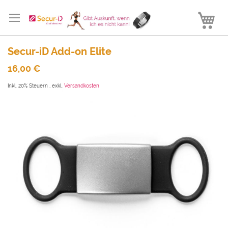
Direkt
zum
M
Inhalt
Secur-iD Add-on Elite
16,00 €
Inkl. 20% Steuern
,
exkl.
Versandkosten
Zum
Ende
der
Bildergalerie
springen