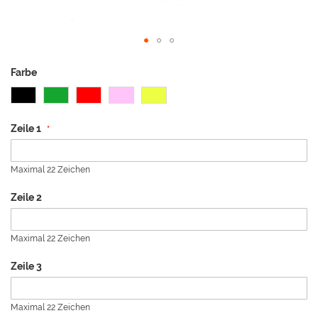
Zum
Anfang
Farbe
der
Bildergalerie
springen
Zeile 1
Maximal 22 Zeichen
Zeile 2
Maximal 22 Zeichen
Zeile 3
Maximal 22 Zeichen