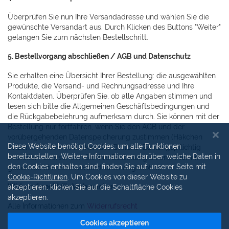
Überprüfen Sie nun Ihre Versandadresse und wählen Sie die
gewünschte Versandart aus. Durch Klicken des Buttons "Weiter"
gelangen Sie zum nächsten Bestellschritt.
5. Bestellvorgang abschließen / AGB und Datenschutz
Sie erhalten eine Übersicht Ihrer Bestellung: die ausgewählten
Produkte, die Versand- und Rechnungsadresse und Ihre
Kontaktdaten. Überprüfen Sie, ob alle Angaben stimmen und
lesen sich bitte die Allgemeinen Geschäftsbedingungen und
die Rückgabebelehrung aufmerksam durch. Sie können mit der
Bestellung nur fortfahren, wenn Sie den AGB und der
vorübergehenden Datenspeicherung zustimmen (Häkchen
Diese Website benötigt Cookies, um alle Funktionen
setzen). Mit dem Anklicken des Buttons "Zahlungspflichtig
bereitzustellen. Weitere Informationen darüber, welche Daten in
bestellen" übersenden Sie Ihre Bestellung an uns. Hiermit
den Cookies enthalten sind, finden Sie auf unserer Seite mit
geben Sie ein rechtsverbindliches Angebot ab.
Cookie-Richtlinien
. Um Cookies von dieser Website zu
Widerrufsrecht für Verbraucher
akzeptieren, klicken Sie auf die Schaltfläche Cookies
akzeptieren.
Alle Informationen zum
Widerrufsrecht
Cookies akzeptieren